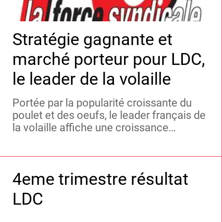
Stratégie gagnante et
marché porteur pour LDC,
le leader de la volaille
Portée par la popularité croissante du
poulet et des oeufs, le leader français de
la volaille affiche une croissance
soutenue et une belle rentabilité. Grâce à
sa stratégie d'expansion en Europe et à
ses marques bien établies, elle a
4eme trimestre résultat
dépassé ses objectifs financiers et
entend conquérir le continent. Nous
LDC
venons de l'intégrer dans notre sélection
Investir 10 Valeurs Moyennes.