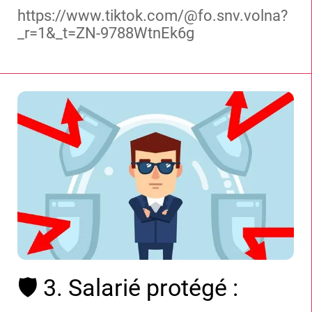
https://www.tiktok.com/@fo.snv.volna?
_r=1&_t=ZN-9788WtnEk6g
🛡️ 3. Salarié protégé :