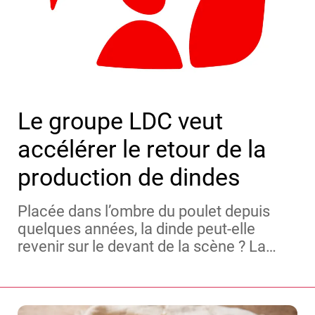
Le groupe LDC veut
accélérer le retour de la
production de dindes
Placée dans l’ombre du poulet depuis
quelques années, la dinde peut-elle
revenir sur le devant de la scène ? La
Société Bretonne de Volailles (LDC) y
travaille, incitant ses producteurs à
alourdir leurs dindes ou développer les