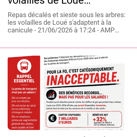
s'adaptent à la canicule
Repas décalés et sieste sous les arbres:
les volailles de Loué s'adaptent à la
canicule - 21/06/2026 à 17:24 - AMP
Boursorama
https://share.google/KtsuNxuLXBqoK9p
PI