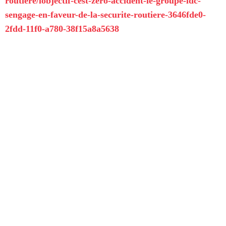
routiere/lobjectif-cest-zero-accident-le-groupe-ldc-
sengage-en-faveur-de-la-securite-routiere-3646fde0-
2fdd-11f0-a780-38f15a8a5638