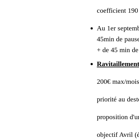
coefficient 19
Au 1er septemb
45min de pauses
+ de 45 min de
Ravitaillement
200€ max/moi
priorité au des
proposition d'u
objectif Avril (