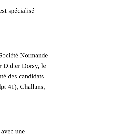
st spécialisé
.
a Société Normande
 Didier Dorsy, le
nté des candidats
dpt 41), Challans,
9 avec une