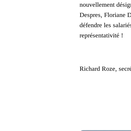
nouvellement désign
Despres, Floriane D
défendre les salari
représentativité !
Richard Roze, secré