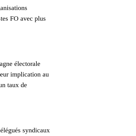
anisations
istes FO avec plus
agne électorale
leur implication au
 un taux de
 délégués syndicaux