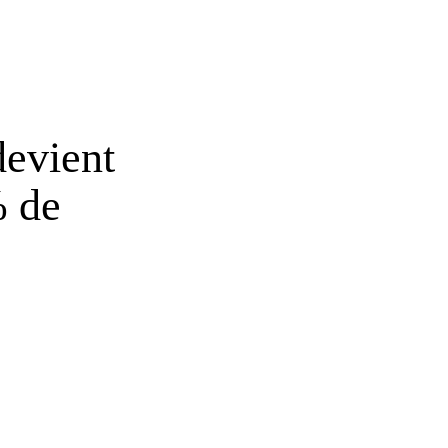
evient
% de