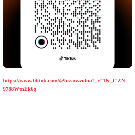
https://www.tiktok.com/@fo.snv.volna?_r=1&_t=ZN-
9788WtnEk6g