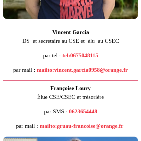
Vincent Garcia
DS et secretaire au CSE et élu au CSEC
par tel :
tel:0675048115
par mail :
mailto:vincent.garcia0958@orange.fr
Françoise Loury
É
lue CSE/CSEC et trésorière
par SMS :
0623654448
par mail :
mailto:gruau-francoise@orange.fr